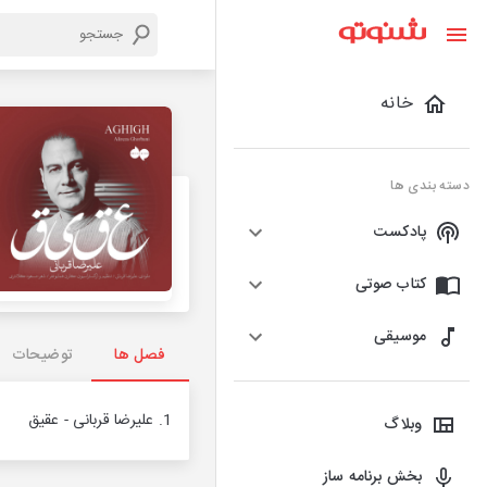
خانه
دسته بندی ها
پادکست
کتاب صوتی
موسیقی
فصل ها
توضیحات
1. علیرضا قربانی - عقیق
وبلاگ
بخش برنامه ساز