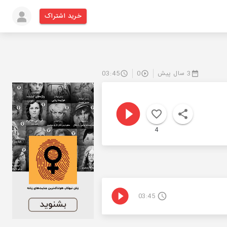
خرید اشتراک
3 سال پیش
0
03:45
4
03:45