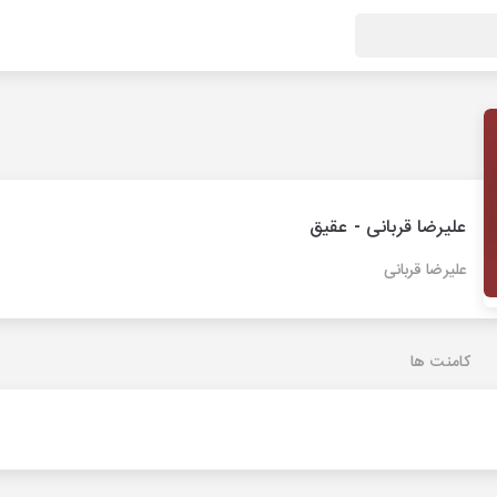
علیرضا قربانی - عقیق
علیرضا قربانی
کامنت ها