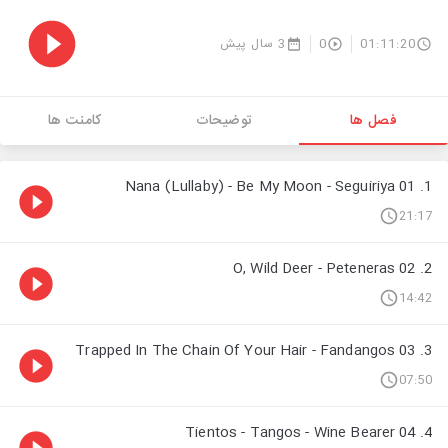
3 سال پیش
0
01:11:20
فصل ها
توضیحات
کامنت ها
1. 01 Nana (Lullaby) - Be My Moon - Seguiriya
21:17
2. 02 O, Wild Deer - Peteneras
14:42
3. 03 Trapped In The Chain Of Your Hair - Fandangos
07:50
4. 04 Tientos - Tangos - Wine Bearer