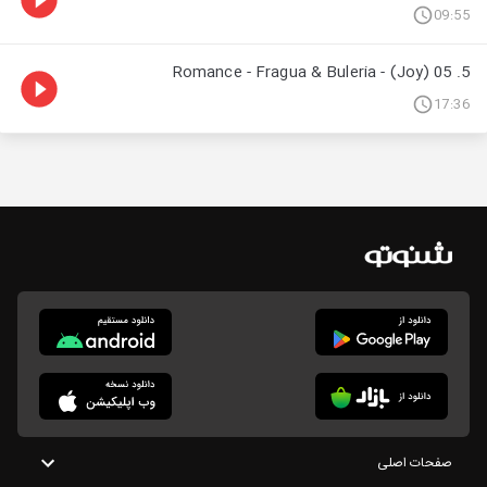
09:55
5. 05 Romance - Fragua & Buleria - (Joy)
17:36
صفحات اصلی