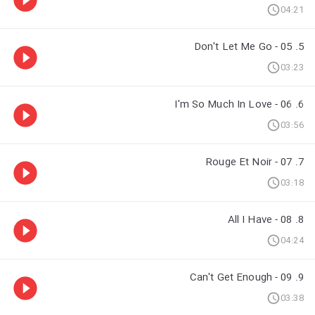
04:21
5. 05 - Don't Let Me Go
03:23
6. 06 - I'm So Much In Love
03:56
7. 07 - Rouge Et Noir
03:18
8. 08 - All I Have
04:24
9. 09 - Can't Get Enough
03:38