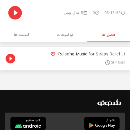
03:13:56
0
5 سال پیش
فصل ها
توضیحات
کامنت ها
1. Relaxing Music for Stress Relief
03:13:56