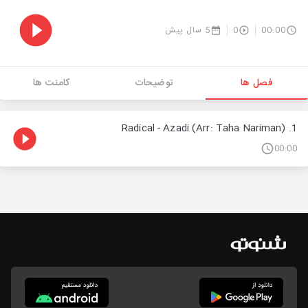
00:00
0
5 سال پیش
فصل ها
توضیحات
کامنت ها
1. Radical - Azadi (Arr: Taha Nariman)
00:00