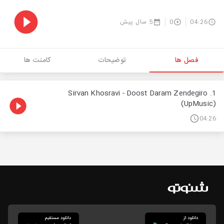
04:26
0
5 سال پیش
فصل ها
توضیحات
کامنت ها
1. Sirvan Khosravi - Doost Daram Zendegiro
(UpMusic)
04:26