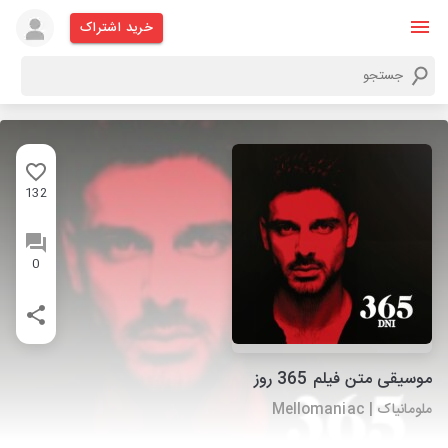
خرید اشتراک
132
0
موسیقی متن فیلم 365 روز
ملومانیاک | Mellomaniac