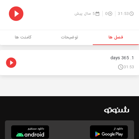
31:53
0
5 سال پیش
فصل ها
توضیحات
کامنت ها
1. 365 days
31:53