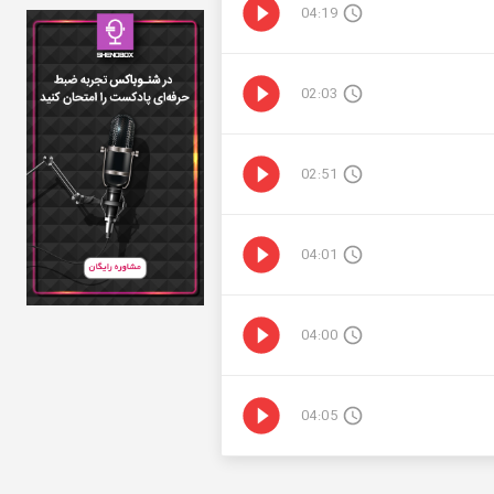
04:19
02:03
02:51
04:01
04:00
04:05