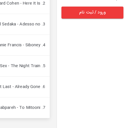
2. Leonard Cohen - Here It Is
ورود / ثبت نام
3. Neil Sedaka - Adesso no
4. Connie Francis - Siboney
5. Cigarettes After Sex - The Night Train
6. Sleeping At Last - Already Gone
7. Shahram Shabpareh - To Mitooni