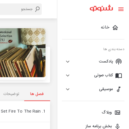
خانه
دسته بندی ها
پادکست
کتاب صوتی
موسیقی
فصل ها
توضیحات
1. Adele - Set Fire To The Rain
وبلاگ
بخش برنامه ساز