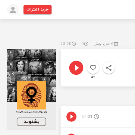
خرید اشتراک
6 سال پیش
0
25:20
42
04:01