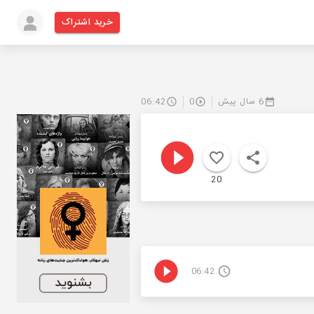
خرید اشتراک
6 سال پیش
0
06:42
20
06:42