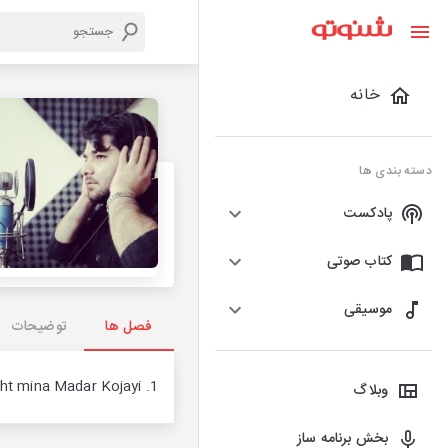
خانه
دسته بندی ها
پادکست
کتاب صوتی
موسیقی
فصل ها
توضیحات
1. Behnam takht mina Madar Kojayi
وبلاگ
بخش برنامه ساز