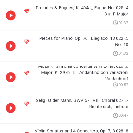
4. 025 Preludes & Fugues, K. 404a_ Fugue No.
3 in F Major
02:37
5. 022 13 Pieces for Piano, Op. 76_ Elegiaco,
No. 10
01:32
6. 026 Mozart_ Sinfonia concertante in E-Flat
Major, K. 297b_ III. Andantino con variazioni
(Andantino)
00:57
7. 027 Selig ist der Mann, BWV 57_ VIII. Choral
_Richte dich, Liebste_
00:47
8. 028 8 Violin Sonatas and 4 Concertos, Op. 7,