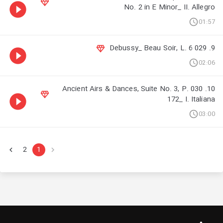
No. 2 in E Minor_ II. Allegro
01:57
9. 029 Debussy_ Beau Soir, L. 6
02:06
10. 030 Ancient Airs & Dances, Suite No. 3, P.
172_ I. Italiana
03:00
2
1