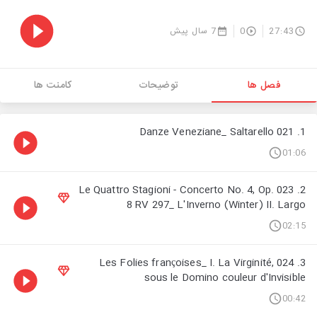
7 سال پیش
0
27:43
فصل ها
توضیحات
کامنت ها
1. 021 Danze Veneziane_ Saltarello
01:06
2. 023 Le Quattro Stagioni - Concerto No. 4, Op.
8 RV 297_ L'Inverno (Winter) II. Largo
02:15
3. 024 Les Folies françoises_ I. La Virginité,
sous le Domino couleur d'Invisible
00:42