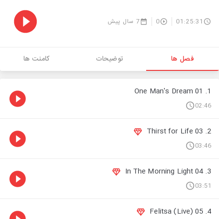
7 سال پیش
0
01:25:31
فصل ها
توضیحات
کامنت ها
1. 01 One Man's Dream
02:46
2. 03 Thirst for Life
03:46
3. 04 In The Morning Light
03:51
4. 05 Felitsa (Live)