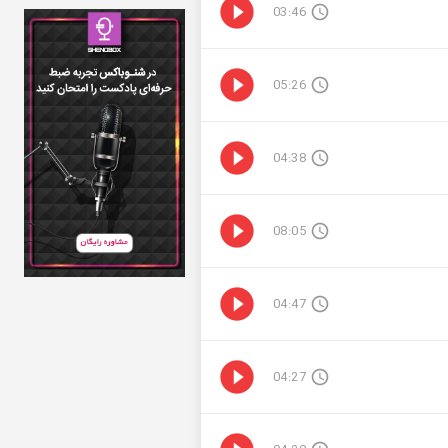
03:46
05:26
04:38
08:05
04:47
04:27