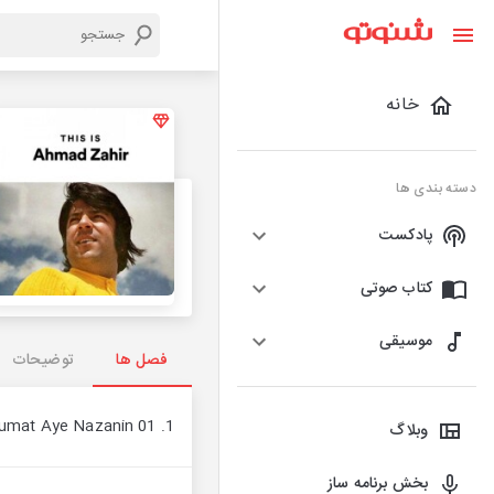
خانه
دسته بندی ها
پادکست
کتاب صوتی
موسیقی
فصل ها
توضیحات
1. 01 Az Ghumat Aye Nazanin
وبلاگ
بخش برنامه ساز