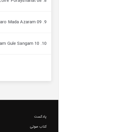
8. 08 Gar Zolfe Porayshanat
9. 09 Guftum Ka Naro Mada Azaram
10. 10 Gule Sangam Gule Sangam
پادکست
کتاب صوتی