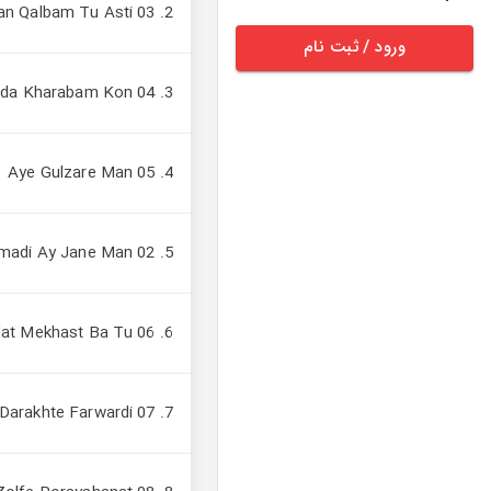
2. 03 Sultan Qalbam Tu Asti
ورود / ثبت نام
3. 04 Emshab Az Bada Kharabam Kon
4. 05 Aye Gulzare Man
5. 02 Baz Amadi Ay Jane Man
6. 06 Delat Mekhast Ba Tu
7. 07 Choon Darakhte Farwardi