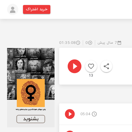
خرید اشتراک
7 سال پیش
0
01:35:08
13
05:04