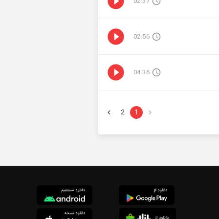
02:37
02:56
04:36
2
1