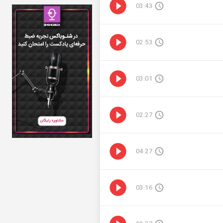
03:43
02:53
03:01
02:27
04:27
03:16