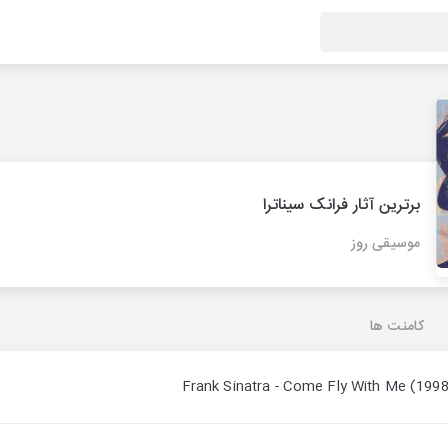
برترین آثار فرانک سیناترا
موسیقی روز
کامنت ها