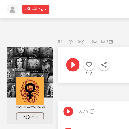
خرید اشتراک
54:41
0
7 سال پیش
215
03:19