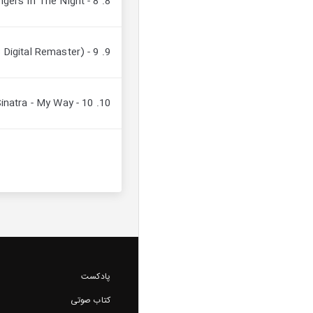
8. 8 - Frank Sinatra - Strangers In The Night
9. 9 - Frank Sinatra - You Make Me Feel So Young (1998 Digital Remaster)
10. 10 - Frank Sinatra - My Way
پادکست
کتاب صوتی