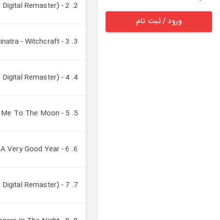
2. 2 - Frank Sinatra - I've Got You Under My Skin (1998 Digital Remaster)
ورود / ثبت نام
3. 3 - Frank Sinatra - Witchcraft
4. 4 - Frank Sinatra - In The Wee Small Hours Of The Morning (1998 Digital Remaster)
5. 5 - Frank Sinatra - Fly Me To The Moon
6. 6 - Frank Sinatra - It Was A Very Good Year
7. 7 - Frank Sinatra - The Lady Is A Tramp (1998 Digital Remaster)