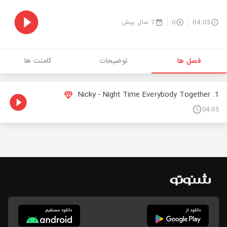
04:05
0
7 سال پیش
فصل ها
توضیحات
کامنت ها
1. Nicky - Night Time Everybody Together
04:05