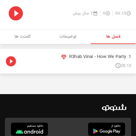
03:15
0
7 سال پیش
فصل ها
توضیحات
کامنت ها
1. R3hab Vinai - How We Party
03:15