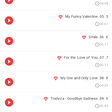
04:38
5. 05. My Funny Valentine
03:31
6. 06. Smile
05:11
7. 07. For the Love of You
05:11
8. 08. My One and Only Love
04:23
9. 09. Tristeza - Goodbye Sadness
03:45