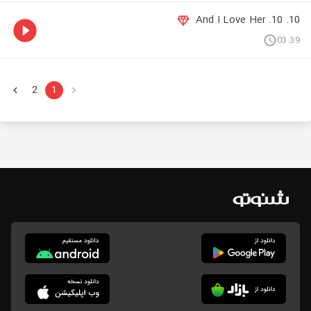
10. 10. And I Love Her
03:39
2
1