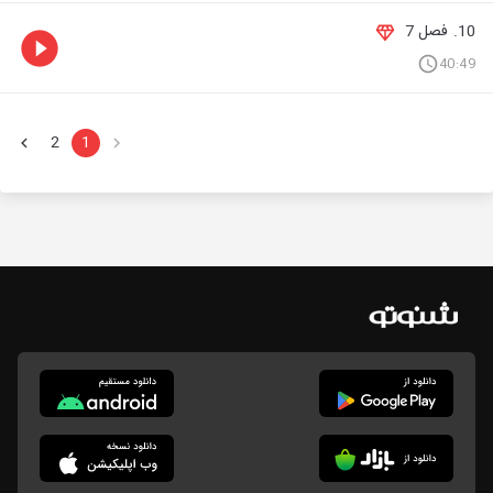
10. فصل 7
40:49
2
1