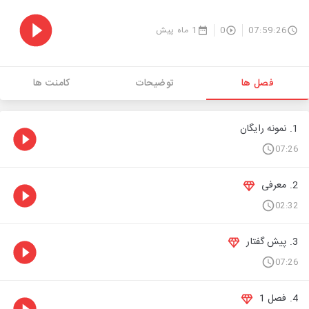
07:59:26
0
1 ماه پیش
فصل ها
توضیحات
کامنت ها
1. نمونه رایگان
07:26
2. معرفی
02:32
3. پیش گفتار
07:26
4. فصل 1