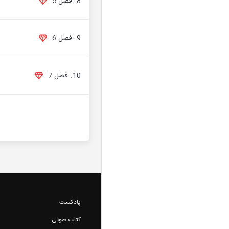
8. فصل 5
9. فصل 6
10. فصل 7
پادکست
کتاب صوتی