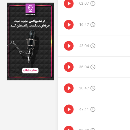
02:07
16:47
42:04
36:04
20:47
47:41