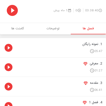
03:38:40
0
1 ماه پیش
فصل ها
توضیحات
کامنت ها
1. نمونه رایگان
05:47
2. معرفی
01:27
3. مقدمه
06:41
4. فصل 1