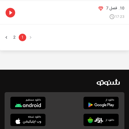
10. فصل 7
17:23
2
1