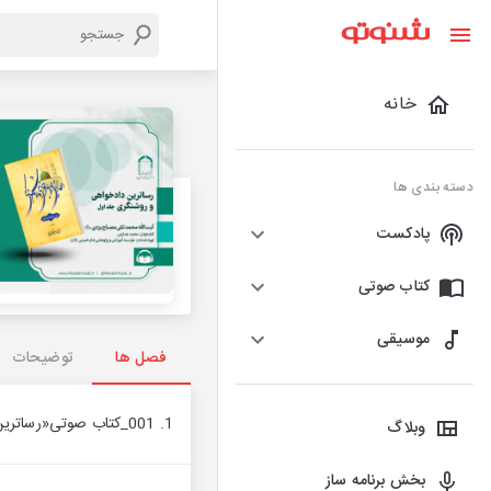
خانه
دسته بندی ها
پادکست
کتاب صوتی
موسیقی
فصل ها
توضیحات
1. 001_کتاب صوتی«رساترین داد‌خواهی و روشنگری، جلد اول»، مقدمه پژوهش
وبلاگ
بخش برنامه ساز