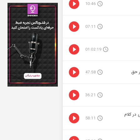
10:46
07:11
01:02:19
47:58
36:21
 در کلام
58:11