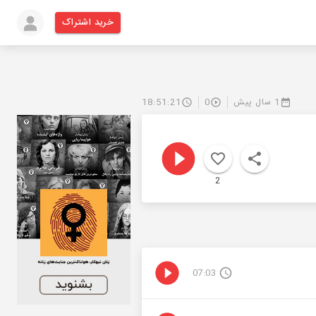
خرید اشتراک
1 سال پیش
0
18:51:21
2
07:03