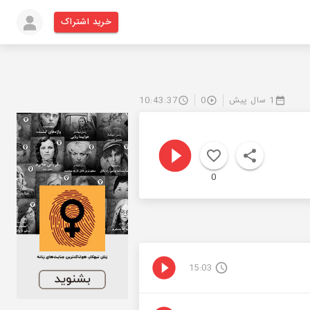
خرید اشتراک
1 سال پیش
0
10:43:37
0
15:03