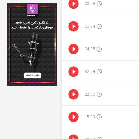
00:58
00:34
04:05
32:24
22:50
15:03