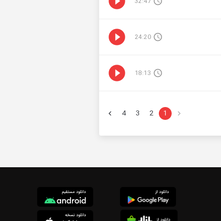
32:47
24:20
18:13
4
3
2
1