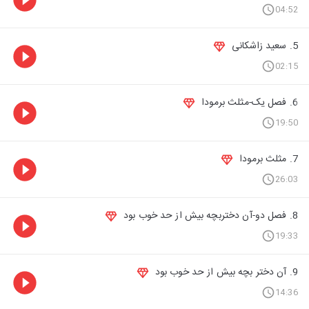
04:52
5. سعید زاشکانی
02:15
6. فصل یک-مثلث برمودا
19:50
7. مثلث برمودا
26:03
8. فصل دو-آن دختربچه بیش از حد خوب بود
19:33
9. آن دختر بچه بیش از حد خوب بود
14:36