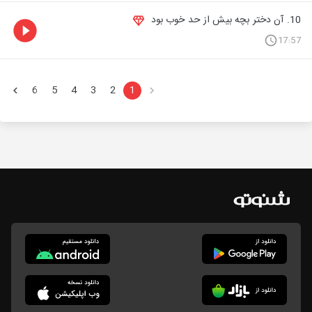
10. آن دختر بچه بیش از حد خوب بود
17:57
6
5
4
3
2
1