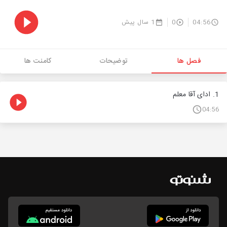
04:56
0
1 سال پیش
فصل ها
توضیحات
کامنت ها
1. ادای آقا معلم
04:56