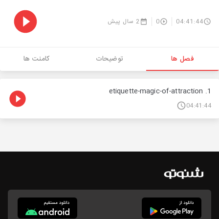
04:41:44
0
2 سال پیش
فصل ها
توضیحات
کامنت ها
1. etiquette-magic-of-attraction
04:41:44