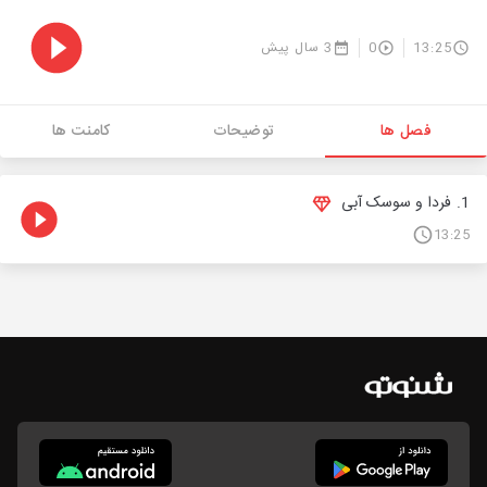
13:25
0
3 سال پیش
فصل ها
توضیحات
کامنت ها
1. فردا و سوسک آبی
13:25