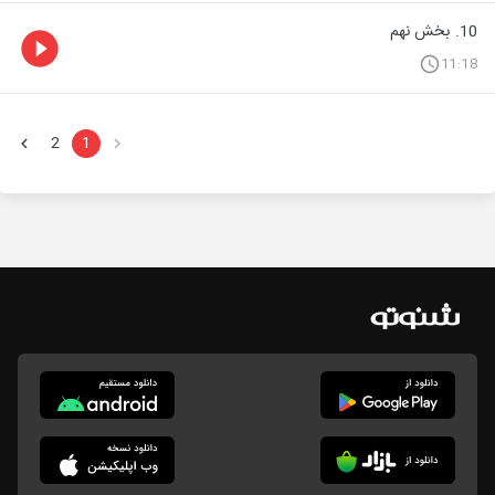
10. بخش نهم
11:18
2
1