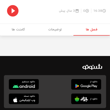
16:38
0
3 سال پیش
فصل ها
توضیحات
کامنت ها