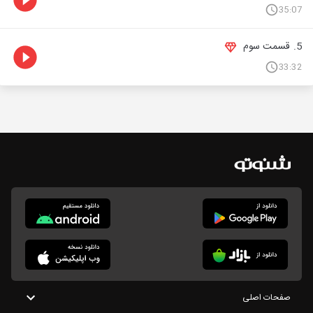
35:07
5. قسمت سوم
33:32
صفحات اصلی