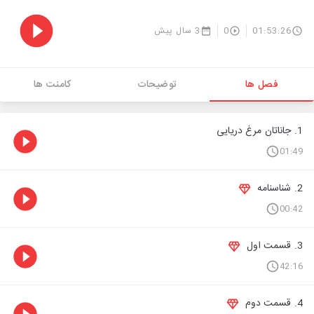
01:53:26
0
3 سال پیش
فصل ها
توضیحات
کامنت ها
1. جاناتان مرغ دریایی
01:49
2. شناسنامه
00:42
3. قسمت اول
42:16
4. قسمت دوم