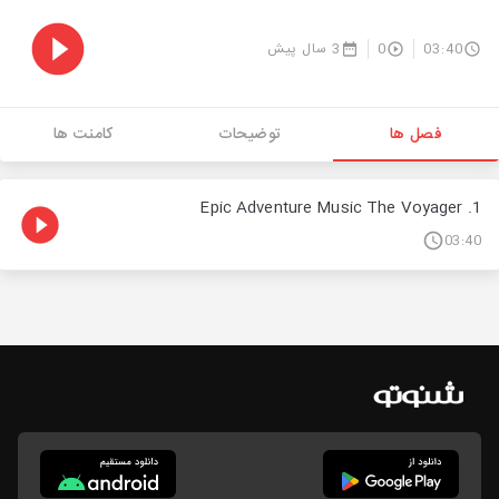
03:40
0
3 سال پیش
فصل ها
توضیحات
کامنت ها
1. Epic Adventure Music The Voyager
03:40