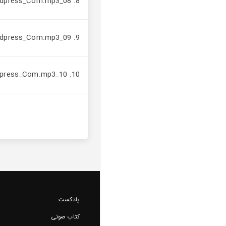
8. 08_Ensane_Khodaghone_AVAYeBUF_Wordpress_Com.mp3
9. 09_Ensane_Khodaghone_AVAYeBUF_Wordpress_Com.mp3
10. 10_Ensane_Khodaghone_AVAYeBUF_Wordpress_Com.mp3
پادکست
کتاب صوتی