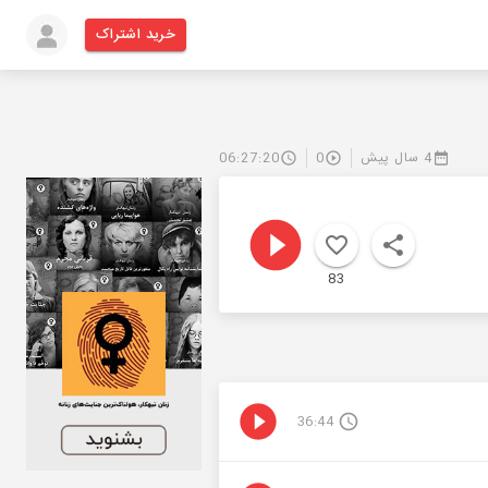
خرید اشتراک
06:27:20
0
4 سال پیش
83
36:44