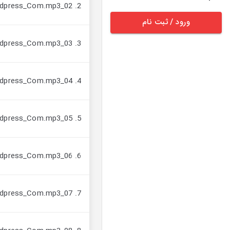
2. 02_Ensane_Khodaghone_AVAYeBUF_Wordpress_Com.mp3
ورود / ثبت نام
3. 03_Ensane_Khodaghone_AVAYeBUF_Wordpress_Com.mp3
4. 04_Ensane_Khodaghone_AVAYeBUF_Wordpress_Com.mp3
5. 05_Ensane_Khodaghone_AVAYeBUF_Wordpress_Com.mp3
6. 06_Ensane_Khodaghone_AVAYeBUF_Wordpress_Com.mp3
7. 07_Ensane_Khodaghone_AVAYeBUF_Wordpress_Com.mp3