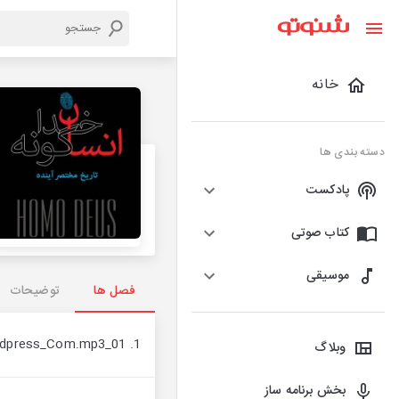
خانه
دسته بندی ها
پادکست
کتاب صوتی
موسیقی
فصل ها
توضیحات
1. 01_Ensane_Khodaghone_AVAYeBUF_Wordpress_Com.mp3
وبلاگ
بخش برنامه ساز