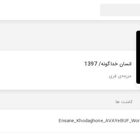
انسان خداگونه/ 1397
مزرعه‌ی فِری
کامنت ها