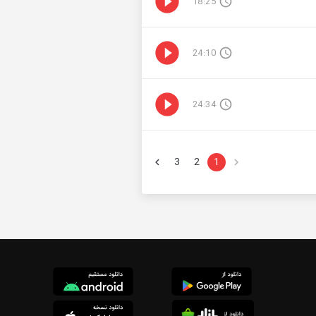
18:25
24:10
24:34
3
2
1