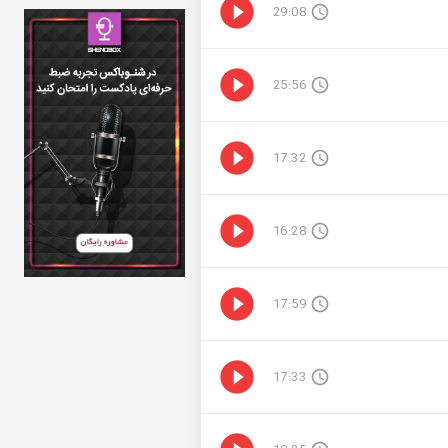
29:08
25:56
17:32
16:28
17:59
17:33