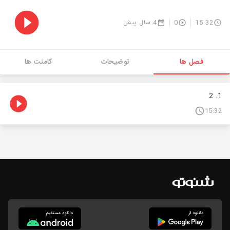
15:32
0
4 سال پیش
فصل ها
توضیحات
کامنت ها
1. 2
15:32