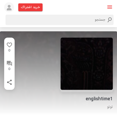
خرید اشتراک
0
0
englishtime1
توتو