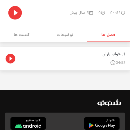
04:52
0
5 سال پیش
فصل ها
توضیحات
کامنت ها
1. خواب باران
04:52