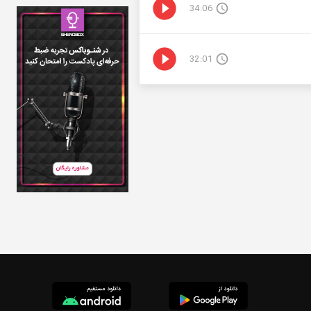
34:06
32:01