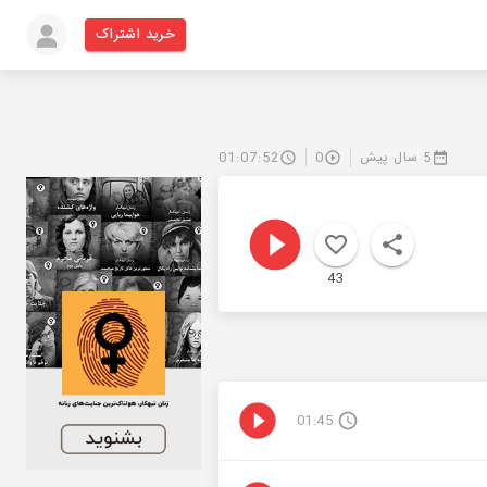
خرید اشتراک
5 سال پیش
0
01:07:52
43
01:45