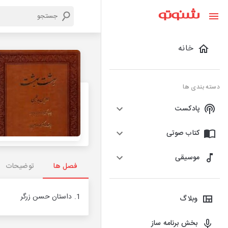
خانه
دسته بندی ها
پادکست
کتاب صوتی
موسیقی
فصل ها
توضیحات
1. داستان حسن زرگر
وبلاگ
بخش برنامه ساز