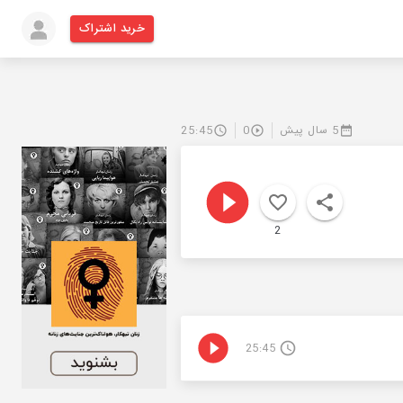
خرید اشتراک
5 سال پیش
0
25:45
2
25:45