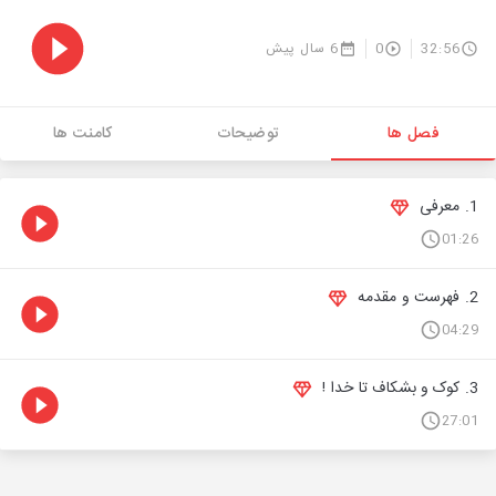
32:56
0
6 سال پیش
فصل ها
توضیحات
کامنت ها
1. معرفی
01:26
2. فهرست و مقدمه
04:29
3. کوک و بشکاف تا خدا !
27:01