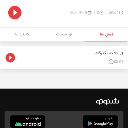
03:01
0
8 سال پیش
فصل ها
توضیحات
کامنت ها
1. لالا دنیا گذرگاهه
03:01