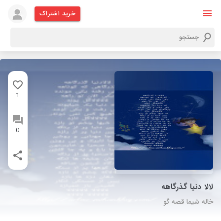
خرید اشتراک
1
0
لالا دنیا گذرگاهه
خاله شیما قصه گو