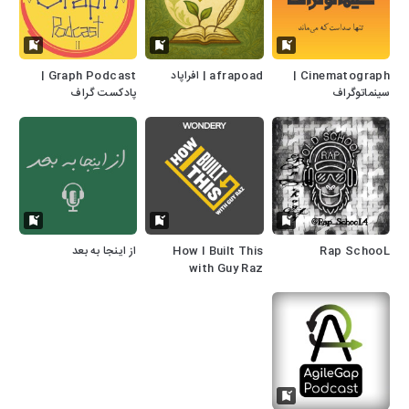
Cinematograph |
afrapoad | افراپاد
Graph Podcast |
سینماتوگراف
پادکست گراف
Rap SchooL
How I Built This
از اینجا به بعد
with Guy Raz