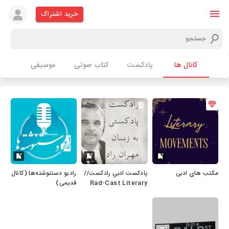
خرید اشتراک
کانال ها
پادکست
کتاب صوتی
موسیقی
مکتب های ادبی
پادکست ادبیِ رادکست//
رادیو دستنوشته‌ها (کانال
Rad-Cast Literary
قدیمی)
Podcast