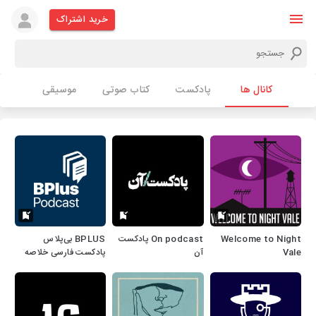
خرید اشتراک
کانال ها
پادکست
کتاب صوتی
موسیقی
Welcome to Night
On podcast پادکست
‌BPLUS بی‌پلاس
Vale
آن
پادکست فارسی خلاصه
کتاب