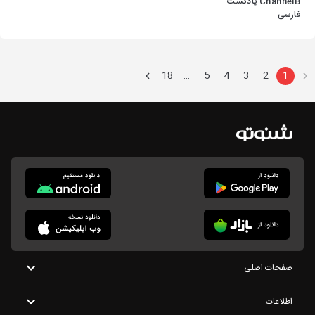
ChannelB پادکست
فارسی
18
5
4
3
2
1
…
صفحات اصلی
اطلاعات