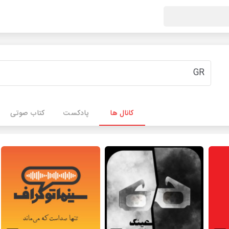
کانال ها
پادکست
کتاب صوتی