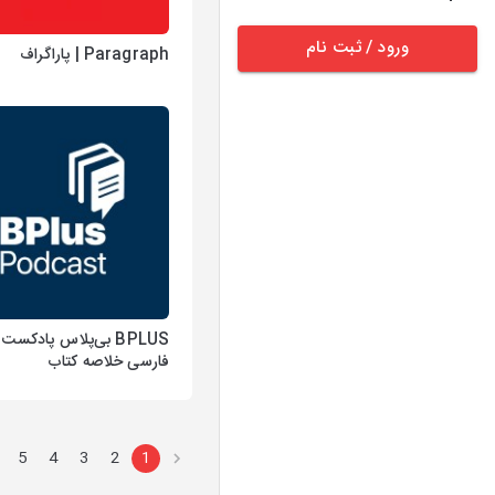
ورود / ثبت نام
Paragraph | پاراگراف
‌BPLUS بی‌پلاس پادکست
فارسی خلاصه کتاب
5
4
3
2
1