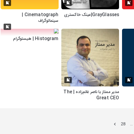
GrayGlasses|عینک خاکستری
Cinematograph |
سینماتوگراف
Histogram | هیستوگرام
مدیر ممتاز با ناصر غانم‌زاده | The
Great CEO
28
…