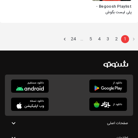
Begoosh Playlist -
پلی لیست بگوش
24
5
4
3
2
1
…
صفحات اصلی