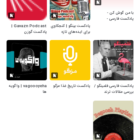
با من گوش کن -
پادکست فارسی -
Baman goosh kon
پادکست بینگو | کنجکاوی
Gavazn Podcast |
برای ایده‌های تازه
پادکست گوزن
پادکست فارسی فلمینگو /
پادکست تاریخ غذا مزگو
vagoooyeha | واگویه
بررسی مقالات ترند
ها
پزشکی