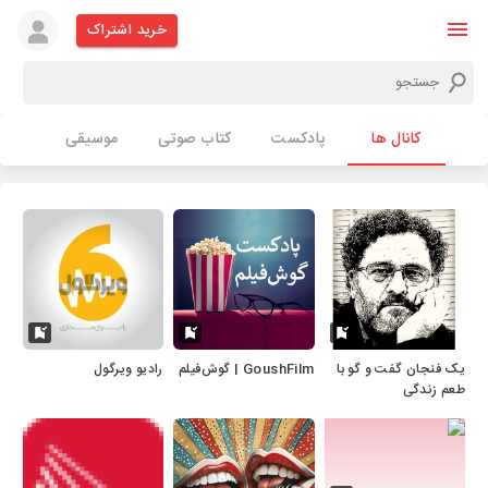
خرید اشتراک
کانال ها
پادکست
کتاب صوتی
موسیقی
یک فنجان گفت و گو با
GoushFilm | گوش‌فیلم
رادیو ویرگول
طعم زندگی