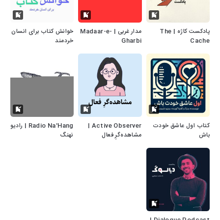
پادکست کاژه | The
مدار غربی | Madaar-e-
خوانش کتاب برای انسان
Cache
Gharbi
خردمند
کتاب اول عاشق خودت
Active Observer |
Radio Na'Hang | رادیو
باش
مشاهده‌گرِ فعال
نهنگ