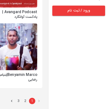
ورود / ثبت نام
Avangard Podcast |
پادکست آوانگارد
Benyamin Marco|ب
رضایی
3
2
1