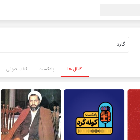
کانال ها
پادکست
کتاب صوتی