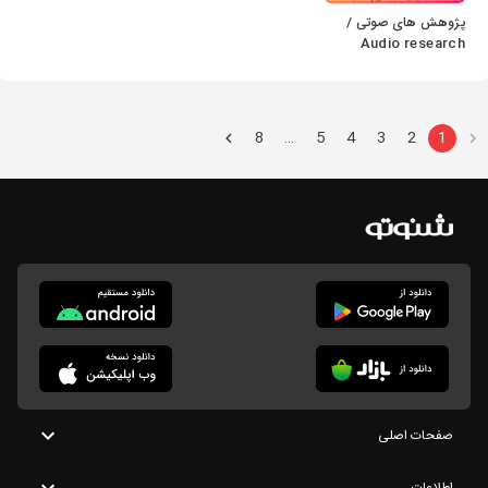
پژوهش های صوتی /
Audio research
8
5
4
3
2
1
…
صفحات اصلی