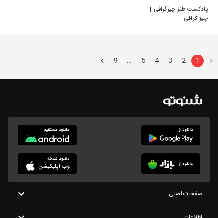
پادکست طنز چیزگرافی |
چیز گرافی
9
5
4
3
2
1
…
صفحات اصلی
اطلاعات