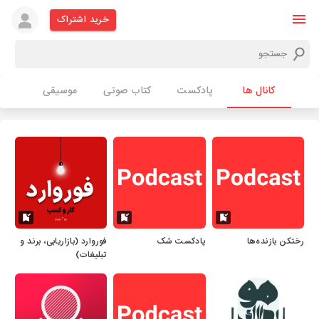
خرید اشتراک
کانال ها
پادکست
کتاب صوتی
موسیقی
رختکن بازنده‌ها
پادکست شک
فوروارد (بازاریابی، برند و
تبلیغات)