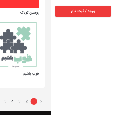
ورود / ثبت نام
روهین کودک
خوب باشیم
5
4
3
2
1