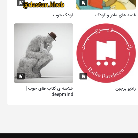
قصه های مادر و کودک
کودک خوب
رادیو پرچین
خلاصه ی کتاب های خوب |
deepmind