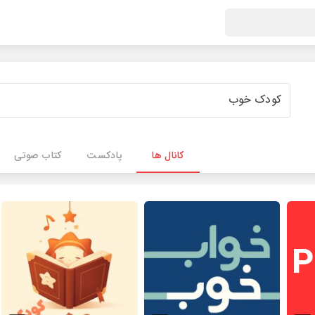
کانال ها
پادکست
کتاب صوتی