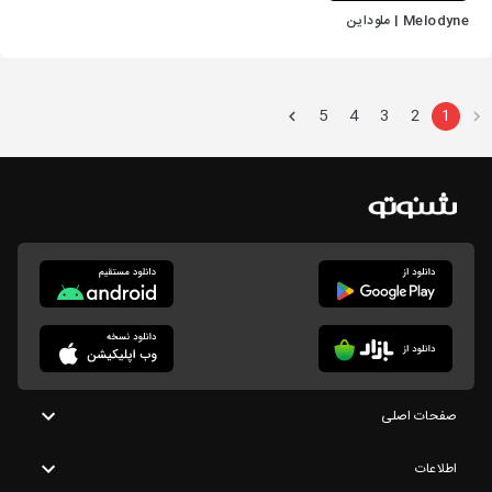
Melodyne | ملوداین
5
4
3
2
1
صفحات اصلی
اطلاعات