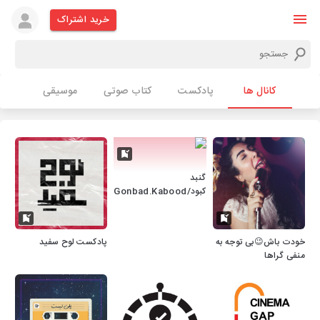
خرید اشتراک
کانال ها
پادکست
کتاب صوتی
موسیقی
گنبد
کبود/Gonbad.Kabood
خودت باش😉بی توجه به
پادکست لوح سفید
منفی گراها