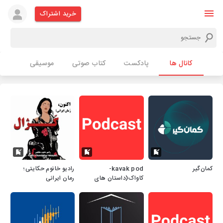
خرید اشتراک
کانال ها
پادکست
کتاب صوتی
موسیقی
کمان‌گیر
kavak pod-
رادیو خانوم حکایتی؛
کاواک(داستان های
رمان ایرانی
صوتی)