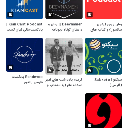
رمان ویچر (بدون
Deevnameh || رمان و
Kian Cast Podcast |
سانسور) و کتاب های
داستان کوتاه دیونامه
پادکست مالی کیان کست
صوتی دیگر
Randevoo پادکست
سبکتو | Sabketo
گزیده یادداشت های امیر
فارسی راندوو
(فارسی)
اسداله علم (به انتخاب و
خوانش مهدی فلاحی)