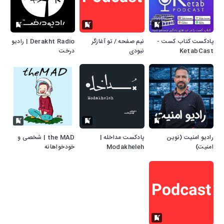
پادکست کتاب کست -
نیم صفحه / تو آغازگر
Derakht Radio | رادیو
KetabCast
نبودی
درخت
رادیو امنیت (نوین
پادکست مداخله |
the MAD | شخصی و
امنیت)
Modakheleh
خودخواهانه
Podcast