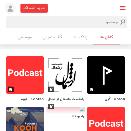
خرید اشتراک
کانال ها
پادکست
کتاب صوتی
موسیقی
Koron | کُرُن
پادکست داستان از شمال
Kooreh | کوره
رادیو کلّه