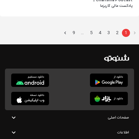
Charisma Podcast |
پادکست مالی کاریزما
9
5
4
3
2
1
…
صفحات اصلی
اطلاعات